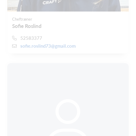
Cheftræner
Sofie Roslind
52583377
sofie.roslind73@gmail.com