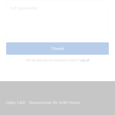
Evt. kommentar
Tilmeld
Har du allerede en Holdsport-konto?
Log på
Dalby G&IF - Bavnestræde 28, 4690 Haslev