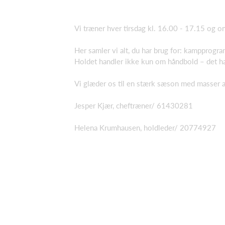
Vi træner hver tirsdag kl. 16.00 - 17.15 og o
Her samler vi alt, du har brug for: kampprogra
Holdet handler ikke kun om håndbold – det h
Vi glæder os til en stærk sæson med masser af
Jesper Kjær, cheftræner/ 61430281
Helena Krumhausen, holdleder/ 20774927