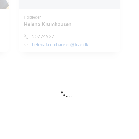
Holdleder
Helena Krumhausen
20774927
helenakrumhausen@live.dk