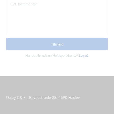
Evt. kommentar
Tilmeld
Har du allerede en Holdsport-konto?
Log på
Dalby G&IF - Bavnestræde 28, 4690 Haslev